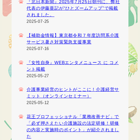
『北日本新聞』2025年7月25日朝刊に、弊社
代表の伊藤亜記が“ひとズームアップ”で掲載
されました。
2025-07-25
【補助金情報】東京都令和７年度訪問系介護
サービス暑さ対策緊急支援事業
2025-07-16
『女性自身』WEBエンタメニュース に コメ
ント掲載
2025-05-27
介護事業経営のヒントがここに！介護経営サ
ミット（オンラインセミナー）
2025-05-12
花王プロフェッショナル「業務改善ナビ」で
「必ず押さえたい介護施設の法定研修！研修
の内容と実施時のポイント」が紹介されまし
た