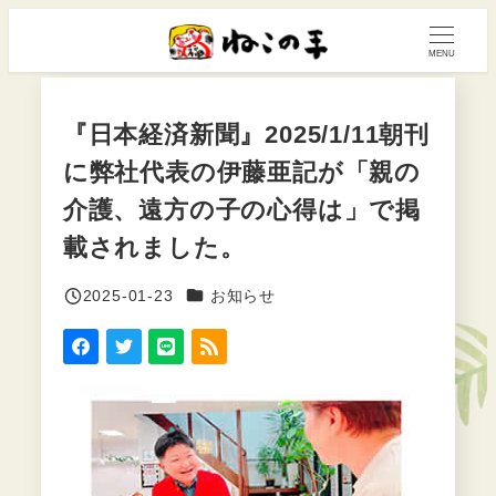
メ
イ
MENU
ン
コ
『日本経済新聞』2025/1/11朝刊
ン
に弊社代表の伊藤亜記が「親の
テ
ン
介護、遠方の子の心得は」で掲
ツ
載されました。
へ
移
カテゴリー
2025-01-23
お知らせ
投稿日
動