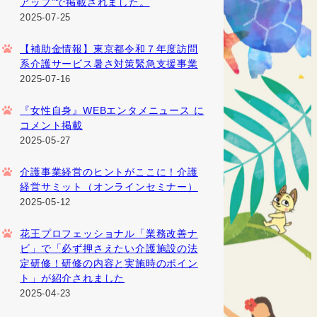
アップ”で掲載されました。
2025-07-25
【補助金情報】東京都令和７年度訪問
系介護サービス暑さ対策緊急支援事業
2025-07-16
『女性自身』WEBエンタメニュース に
コメント掲載
2025-05-27
介護事業経営のヒントがここに！介護
経営サミット（オンラインセミナー）
2025-05-12
花王プロフェッショナル「業務改善ナ
ビ」で「必ず押さえたい介護施設の法
定研修！研修の内容と実施時のポイン
ト」が紹介されました
2025-04-23