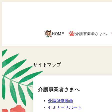
メ
イ
ン
コ
ン
HOME
介護事業者さまへ
テ
ン
ツ
へ
サイトマップ
移
動
介護事業者さまへ
介護研修動画
セミナーサポート