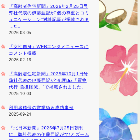
『高齢者住宅新聞』2026年2月25日号
弊社代表の伊藤亜記が“個の尊重とコミ
ュニケーション”対談記事が掲載されま
した。
2026-03-05
『女性自身』WEBエンタメニュースに
コメント掲載
2026-02-16
『高齢者住宅新聞』2025年10月1日号
弊社代表の伊藤亜記が“介護Biz「買物
代行 負担軽減」”で掲載されました。
2025-10-03
利用者確保の営業術＆成功事例
2025-09-24
『北日本新聞』2025年7月25日朝刊
に、弊社代表の伊藤亜記が“ひとズーム