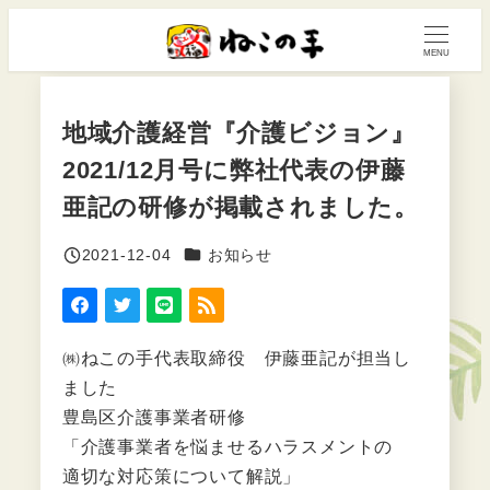
メ
イ
MENU
ン
コ
地域介護経営『介護ビジョン』
ン
2021/12月号に弊社代表の伊藤
テ
ン
亜記の研修が掲載されました。
ツ
カテゴリー
2021-12-04
お知らせ
へ
投稿日
移
動
㈱ねこの手代表取締役 伊藤亜記が担当し
ました
豊島区介護事業者研修
「介護事業者を悩ませるハラスメントの
適切な対応策について解説」