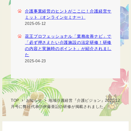
介護事業経営のヒントがここに！介護経営サ
ミット（オンラインセミナー）
2025-05-12
花王プロフェッショナル「業務改善ナビ」で
「必ず押さえたい介護施設の法定研修！研修
の内容と実施時のポイント」が紹介されまし
た
2025-04-23
TOP
お知らせ
地域介護経営『介護ビジョン』2021/12
月号に弊社代表の伊藤亜記の研修が掲載されました。