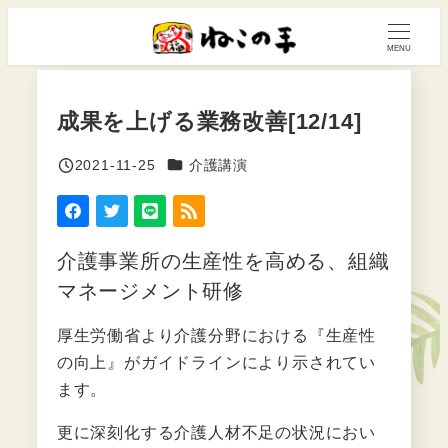
メ
イ
MENU
ン
コ
成果を上げる業務改善[12/14]
ン
テ
カテゴリー
2021-11-25
介護講演
投稿日
ン
ツ
へ
介護事業所の生産性を高める、組織
移
マネージメント研修
動
厚生労働省より介護分野における『生産性
の向上』がガイドラインにより示されてい
ます。
更に深刻化する介護人材不足の状況におい